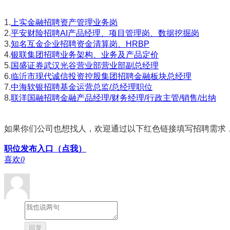
1.
上实金融招聘资产管理业务岗
2.
平安财险招聘AI产品经理、项目管理岗、数据挖掘岗
3.
知名互金企业招聘资金清算岗、HRBP
4.
银联集团招聘业务架构、业务及产品定价
5.
国盛证券武汉光谷营业部营业部副总经理
6.
临沂市现代诚信投资控股集团招聘金融板块总经理
7.
中海软银招聘基金运营总监/总经理职位
8.
联洋国融招聘金融产品经理/财务经理/行政主管/销售/出纳
如果你们公司也想找人，欢迎通过以下红色链接填写招聘需求
职位发布入口（点我）
喜欢
0
回复