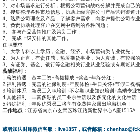
2、对市场需求进行分析，根据公司营销战略分解并完成自己的
3、搜集整理各种市场信息，协助上级完善公司产品营销渠道
4、熟悉公司理念及产品，了解客户需求，向客户提供公司专
5、负责协助处理客户在交易中遇到的各种问题；
6、 参与产品营销推广及策划工作；
7、 完成上级安排的其他工作。
任职要求：
1、大学专科以上学历，金融、经济、市场营销类专业优先；
2、为人正直，有责任感，热爱期货事业，为人真诚，有较强的
3、有证券、基金、银行等金融相关行业从业经验或有期货从
薪酬福利：
1.薪资待遇：基本工资+高额提成 +奖金+年终分红；
2.福利待遇：完善的社保制度+年度体检+生日关怀+节假日祝福
3.培训体系：新员工入职培训+不定期职业知识培训+高端专业
4.其他福利：丰富多彩的员工业余生活以及多元化的文化生活
5.特殊福利：年度优秀员工将享有免费携家属出境游机会！
工作地点：
江苏省南京市玄武区珠江路新世界中心A座1515A
或者加法财库微信客服：live1857，或者邮箱：chenhao@fckvi