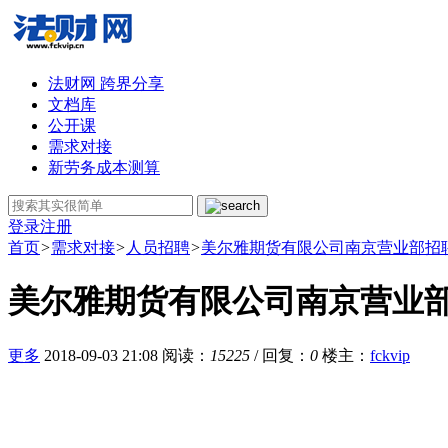
法财网 跨界分享
文档库
公开课
需求对接
新劳务成本测算
登录
注册
首页
>
需求对接
>
人员招聘
>
美尔雅期货有限公司南京营业部招
美尔雅期货有限公司南京营业
更多
2018-09-03 21:08
阅读：
15225
/ 回复：
0
楼主
：
fckvip