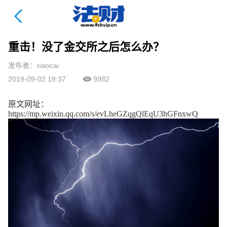
法财课详情页
重击！没了金交所之后怎么办？
发布者：xiaocai
2019-09-02 18:37
9982
原文网址：
https://mp.weixin.qq.com/s/evLheGZqgQlEqU3hGFnxwQ