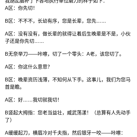
我胡乱脑补了下各地执行单位磨刀的样子如下：
A区：你先切！
B区：不不不，长幼有序，您是长辈，您先……
A区：没有没有，做长辈的就得让着后生晚辈是不是，小伙
子还是你先切……
B无奈举刀——咔嚓，切了一个零头：A老，该您切了。
A区：你这什么意思？
B区：晚辈资历浅薄，不知何从下手。这事儿，我们为您马
首是瞻。
A区：好……我切就我切！
B竖起大拇指：您老当益壮，威武荡漾！（总算有人先动手
了）
A缓缓起刀，横眉冷对千夫指，然后银牙一咬——咔嚓：