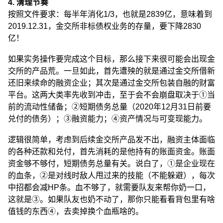
4. 清理节奏
按照文件要求：每半年消化1/3，也就是2839亿，意味着到
2019.12.31，金交所非标债权业务的存量，要下降2830
亿！
如果实务操作要完成这个目标，那么接下来很可能会出现金
交所的产品荒。一旦如此，首先遭殃的就是通过金交所借新
还旧来续命的融资企业；其次是通过金交所包装自融的财富
平台。这两大类率先收到冲击，至于会不会崩盘取决于①当
前的流动性储备；②短期债务总量（2020年12月31日前要
兑付的债务）；③融资能力；④资产情况与可变现能力。
逻辑很简单，考虑到后续金交所产品发不出，融资主体面临
的各种还款和兑付，首先消耗的是他持有的账面资金。账面
资金够不够付，短期债务总量有关。说白了，①是企业现在
的血条，②是对线时敌人甩过来的技能（不能躲避），每次
中招都会减HP条。血不够了，就需要队友来帮你奶一口，
这就是③。如果队友也奶不动了，那你只能看看背包里有啥
值钱的东西④，去卖掉换个血瓶啥的。