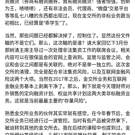
资融货（券商有融资融券，我有融资融货！强者恒强，创新
为王，啧啧啧），还有非法会员、代理商、“微盘”交易平台
等等乱七八糟的东西都出现过，现在金交所的非标业务跟当
初相比，已经算是“乖学生”了。
当然，那些问题已经都解决掉了，控制住了。显然这份文件
瞄的不是它们。那么，这次瞄的是谁？请大家回忆下3月份
郭树清主席主导过一次处理非法集资工作的联席会议，相关
内容可以在银保监会的官网上查询到。监管与监管之间、会
议和会议之间都是有关联的，绝对不是单一独立的。这次金
交所的清理，完全是配合非法集资风险，以及互联网金融风
险这两个大项。当然在2017年之后，金交所业务和互联网
金融业务基本上剥离干净了。那么，剩下就是今天理财师对
外销售的定向融资计划、权益共享计划这两大类非标融资业
务。这就是当前最最主要的“存量风险”。
熟悉金交所业务的伙伴其实早就有感觉，在今年春节后，金
交所业务已经进行过一波管控。当时有些产品被突然拿下，
被迫转到其他的金交所去。我在后续的课程中也提到过，金