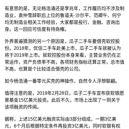
有意思的是，无论杨浩涌还是李兆年，工作履历均不涉及制
造业，袁仲雪辞职后上位的鲁道夫·沙尔平、范卿午、何宁
均无制造业相关工作经验，大家都是投行、金融、咨询出
身。这一回应可信度有待商榷。
外界普遍猜测的另一个原因是，瓜子二手车要借壳软控股
份。2018年，优信二手车赴美上市，瓜子二手车就被认为
将于2019年上市。就软控股份本身来看，主营业务仍在正
常运作，资产负债率不高，各项财务指标还算正常，总市值
不高，也算是个比较适合借壳的公司。
如今杨浩涌一番零元买壳的神操作，自然令人浮想联翩。
值得注意的是，2019年2月28日，瓜子二手车宣布获软银愿
景基金15亿美元投资。此后不久，市场上出现了一则关于
该项融资的传闻。
据称，上述15亿美元融资实际由3部分组成，一期3亿美
元，6个月后根据特定条件再投资3亿美元，同时软银有权