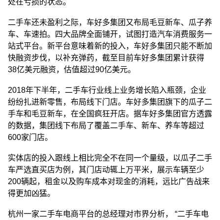
处在亏损的状态。
二手车还未盈利之际，车好多集团又布局毛豆新车、瓜子养
车、车速拍。四大品牌全面铺开，试图打造汽车消费服务一
站式平台。新平台意味着新的投入，车好多集团只能不断加
快融资步伐，以补充弹药，截至目前车好多集团累计获得
38亿美元融资，估值超过90亿美元。
2018年下半年，二手车行业线上业务增长陷入瓶颈，企业
纷纷扎进新零售，布局线下门店。车好多集团旗下的瓜子二
手车和毛豆新车，在全国疯狂开店。据车好多集团官方透露
的数据，集团线下布局了覆盖二手车、新车、养车等超过
600家门店。
实体店的投入跟线上相比完全不在同一个量级，以瓜子二手
车严选直买店为例，其门店动辄上万平米，展示车辆至少
200辆起，租金以及购车成本对现金的消耗，远比广告战来
得更加凶猛。
杭州一家二手车电商平台的总经理对市界分析， “二手车电