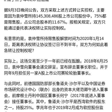
据9月3日晚间公告，双方采取上述方式转让实控权，主要
是因为袁仲雪所持145,308,486股上市公司股份中，75%都
是限售股，占公司总股本的11.67%。按相关规定，双方只
能通过委托表决权转让实际控制权。
有意思的是，袁仲雪所持限售股解禁时间为2020年1月14
日，距离表决权转让协议签订日不到半年，双方为何如此着
急转让控制权呢？
实际上，这场交易至少于一年前已经在酝酿。2018年6月25
日，袁仲雪向董事会递交辞呈，宣布辞去董事长职位，并于
同年9月担任另一家A股上市公司赛轮轮胎董事长。
与此同时，前德国国防部部长鲁道夫·沙尔平以及中国证券
市场研究设计中心（联办）出身的资本大佬范卿午进入董事
会，前摩根士丹利中国区董事长何宁（2017年底进入董事
会）接任董事长。其中，鲁道夫·沙尔平是西湾软件的股东
之一，持股25%。李兆年也于2019年2月成为软控股份监