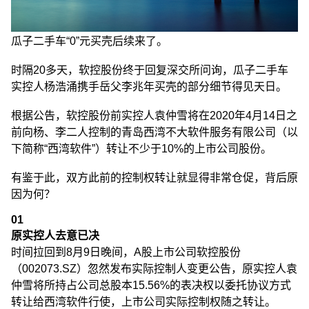
瓜子二手车“0”元买壳后续来了。
时隔20多天，软控股份终于回复深交所问询，瓜子二手车
实控人杨浩涌携手岳父李兆年买壳的部分细节得见天日。
根据公告，软控股份前实控人袁仲雪将在2020年4月14日之
前向杨、李二人控制的青岛西湾不大软件服务有限公司（以
下简称“西湾软件”）转让不少于10%的上市公司股份。
有鉴于此，双方此前的控制权转让就显得非常仓促，背后原
因为何？
01
原实控人去意已决
时间拉回到8月9日晚间，A股上市公司软控股份
（002073.SZ）忽然发布实际控制人变更公告，原实控人袁
仲雪将所持占公司总股本15.56%的表决权以委托协议方式
转让给西湾软件行使，上市公司实际控制权随之转让。