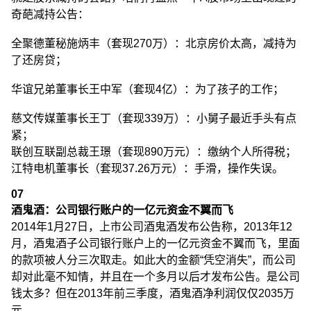
奇葩减持公告：
全聚德董秘施炳丰（套现270万）：北京房价太高，减持为
了还房贷；
华谊兄弟董事长王中军（套现4亿）：为了孩子的工作；
慈文传媒董事长王丁（套现339万）：小舅子最近手头有点
紧；
联创互联副总裁王璟（套现890万元）：缴纳个人所得税；
江特电机董事长（套现37.26万元）：手滑，操作失误。
07
酒鬼酒：公司银行账户的一亿元资金不翼而飞
2014年1月27日，上市公司酒鬼酒发布公告称，2013年12
月，酒鬼酒子公司银行账户上的一亿元资金不翼而飞，里面
的款项被人分三次取走。如此大的金额“凭空消失”，而公司
却对此毫不知情，并且在一个多月以后才发布公告。是公司
钱太多？但在2013年前三季度，酒鬼酒净利润仅仅2035万
元。