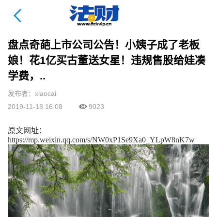
法财课详情页
盘点奇葩上市公司公告！小姨子成了老板
娘！花1亿买古董送女星！违规售股给娃凑
学费，..
发布者：xiaocai
2019-11-18 16:08
9023
原文网址：
https://mp.weixin.qq.com/s/NW0xP1Se9Xa0_YLpW8nK7w