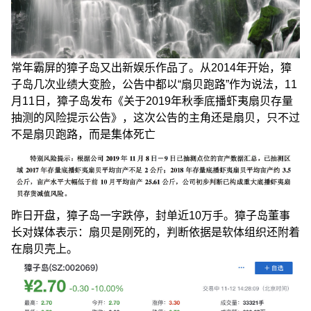
常年霸屏的獐子岛又出新娱乐作品了。从2014年开始，獐
子岛几次业绩大变脸，公告中都以“扇贝跑路”作为说法，11
月11日，獐子岛发布《关于2019年秋季底播虾夷扇贝存量
抽测的风险提示公告》，这次公告的主角还是扇贝，只不过
不是扇贝跑路，而是集体死亡
昨日开盘，獐子岛一字跌停，封单近10万手。獐子岛董事
长对媒体表示：扇贝是刚死的，判断依据是软体组织还附着
在扇贝壳上。