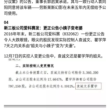
分议案》的公告，董事长郭启寅承诺，其与一致行动人袁向
阳同意将该车辆——劳斯莱斯幻影在未来五年内无偿给予公
司使用。
04
新三板公司爱科赛发：更正公告小姨子变老婆
2016年年末，新三板公司爱科赛（832062）一份更正公告
令人大跌眼镜，眼尖的股民发现实际控制人袁诚文、瞿学萍
7天之内关系由“姐夫与小姨子”变为“夫妻”。
12月7日的实控人变更公告中，袁诚文还是瞿学萍的姐夫。