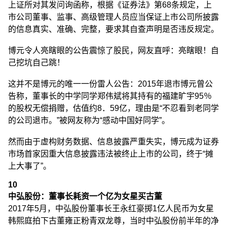
上证所对其发问询函称，根据《证券法》第68条规定，上
市公司董事、监事、高级管理人员应当保证上市公司所披露
的信息真实、准确、完整，要求其自查声明是否违反规定。
博元令人亮瞎眼的公告震惊了股民，网友直呼：亮瞎眼！自
己挖坑自己跳！
这并不是博元的唯一一份雷人公告：2015年退市博元曾公
告称，董事长的中学同学郑伟斌将其持有的福建旷宇95％
的股权无偿捐赠，估值约8．59亿，理由是“不忍看到老同学
的公司退市。”被网友称为“感动中国好同学”。
然而由于虚构财务数据、信息披露严重失实，博元成为证券
市场首家因重大信息披露违法被终止上市的公司，终于“摊
上大事了”。
10
中弘股份：董事长耗资一个亿为女星买古董
2017年5月，中弘股份董事长王永红豪掷1亿人民币为女星
韩熙庭拍下古董雍正粉青双龙尊，当时中弘股份前半年的净