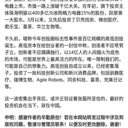
电器上市，市值一路上涨破千亿大关。在年初，旗下投资主
体珠海明骏以400多亿元收购格力电器15％的股份，跃居第
一大股东。3月以来，又先后投资了贝壳找房、微创医疗、
君乐宝、喜茶、华兰生物等。
不久前，堪称今年创投圈标志性事件是百亿规模的高瓴创投
诞生。高瓴资本在给创业者的一封信中称，创造者不应茕茕
孑立，创新者不应踽踽独行，以14亿人的人间烟火为底色
的市场，可能是世界上最具活力的所在。唯一限制我们的，
可能是自己的想象力。高瓴创投自成立以来，已经密集落
子，投资了一批科技创新公司和新兴消费品牌，包括驯鹿医
疗、瑞博生物、Agile Robots、同余科技、喜茶、完美日记
等。
这一波密集出手背后，或许正验证着张磊所坚信的，最好的
投资机会在当下，就在中国。
申明：感谢作者的辛勤原创！若在本网站转发过程中涉及到
版权问题，敬请与管理员联系！以便及时更改删除，谢谢！