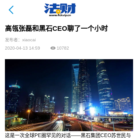
法财课详情页
高瓴张磊和黑石CEO聊了一个小时
发布者：xiaocai
2020-04-13 14:59
10782
这是一次全球PE圈罕见的对话——黑石集团CEO苏世民与