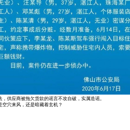
法，供应商被拖欠货款的谣言不攻自破，实属造谣。
是空穴来风，还是暗藏着玄机？