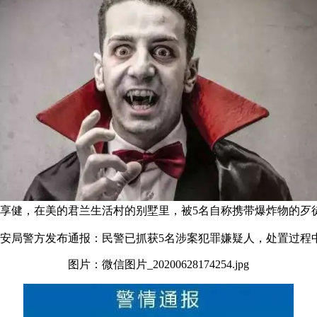
何享健，在美的君兰生活村的别墅里，被5名自称携带爆炸物的歹
公安局警方发布通报：民警已抓获5名涉案犯罪嫌疑人，处置过程
图片：微信图片_20200628174254.jpg