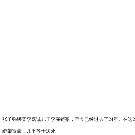
张子强绑架李嘉诚儿子李泽钜案，至今已经过去了24年。在这
绑架富豪，几乎等于送死。