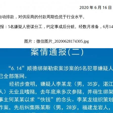
自动排款，对供应商的付款周期也优于行业水平。
通报：5名嫌疑人密谋分工，约定事成后分赃。经数月准备，6月
图片：微信图片_20200628174305.jpg