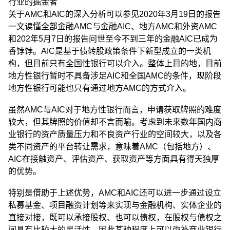
行业的掘金者
关于AMC和AIC的深入分析可以参见2020年3月19日的报告
一文读懂全部金融AMC与金融AIC、地方AMC和外资AMC
和202年5月7日的报告问世至今不到三年的金融AIC已成为
香饽饽。AIC是基于债转股政策条件下新型成立的一类机
构，但目前只有全国性银行可以介入。整体上目的地，目前
地方性银行暂时不具备涉足AIC和全国AMC的条件，现阶段
地方性银行可能也只有通过地方AMC的方式介入。
虽然AMC与AIC对于地方性银行而言，申请获取牌照的难度
较大，但其牌照的价值却不言而喻。考虑到未来数年国内商
业银行的资产质量压力和不良资产行业的空间较大，以及各
类不同资产的平台转让需求，意味着AMC（包括地方）、
AIC在接触资产、评估资产、获取资产等方面具有得天独厚
的优势。
特别是借助于上述优势，AMC和AIC还可以进一步通过设立
私募基金、项目融资计划等来实现与金融机构、实体企业的
直接对接，既可以承接股权、也可以债权，在股权与债权之
间具有比较大的灵活性，因此某种程度上可以弥补商业银行