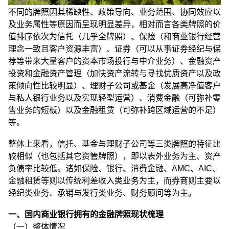
不同的牌照因其稀缺性、政策导向、业务范围、协同效应以
及业务属性等原因而呈现明显差异，相对而言各类牌照的价
值排序依次为信托（几乎全牌照）、保险（和商业银行经营
理念一致且客户资源丰富）、证券（可以从事证券经纪与保
荐等带来大量客户的资本市场投行与中介业务）、金融资产
投资和金融资产管理（加快资产流转与寻找优质资产以及政
策倾向性比较明显）、理财子公司或基金（发展高净值客户
与私人银行业务以及实现轻型运营）、消费金融（可弥补零
售业务的短板）以及金融租赁（可弥补跨区域运营的不足）
等。
整体上来看，信托、基金与理财子公司等三类牌照的特征比
较相似（也包括其它资管牌照），即以表外业务为主、资产
负债率比较低。诸如保险、银行、消费金融、AMC、AIC、
金融租赁等则以传统利差收入类业务为主，而券商则主要以
经纪类业务、承销与发行类业务、财务顾问等为主。
一、国内商业银行拥有的金融牌照现状梳理
（一）整体情况