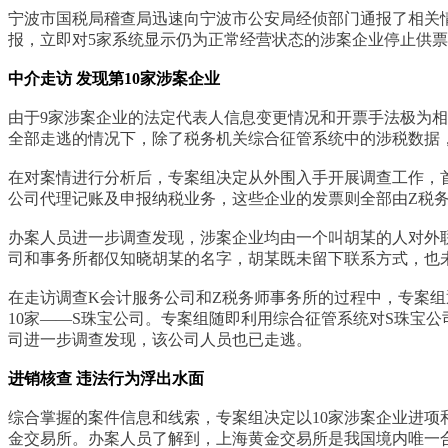
宁波市国税局稽查局迅速向宁波市公安局经侦部门通报了相关
报，立即对5家系统显示仍为正常经营状态的涉案企业停止供
中介走访 发现第10家涉案企业
由于9家涉案企业的法定代表人信息变更情况和开票手法极为
全部走逃的情况下，除了税务机关综合征管系统中的涉税数据
在对案情进行分析后，专案组决定从外围入手开展调查工作，
公司代理记账及申报纳税业务，这些企业的发票则全部由Z税
办案人员进一步调查发现，涉案企业均由一个叫胡某的人对外
司和事务所都仅知晓胡某的名字，胡某既未留下联系方式，也
在走访调查K会计服务公司和Z税务师事务所的过程中，专案
10家——S珠宝公司。专案组随即利用综合征管系统对S珠宝
司进一步调查发现，该公司人员也已走逃。
进销核查 违法行为浮出水面
综合掌握的案件信息和线索，专案组决定以10家涉案企业进项
金交易所。办案人员了解到，上海黄金交易所是我国境内唯一