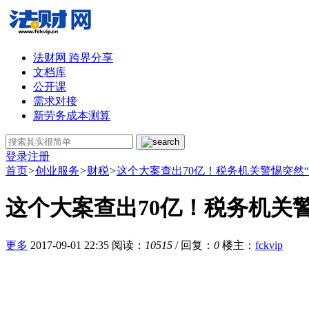
法财网 跨界分享
文档库
公开课
需求对接
新劳务成本测算
登录
注册
首页
>
创业服务
>
财税
>
这个大案查出70亿！税务机关警惕突然
这个大案查出70亿！税务机关
更多
2017-09-01 22:35
阅读：
10515
/ 回复：
0
楼主
：
fckvip