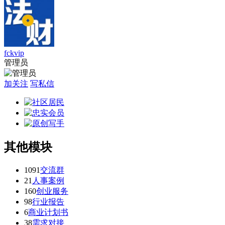
fckvip
管理员
加关注
写私信
其他模块
1091
交流群
21
人事案例
160
创业服务
98
行业报告
6
商业计划书
38
需求对接