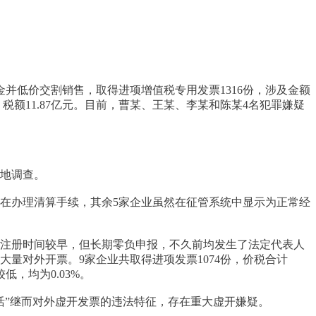
并低价交割销售，取得进项增值税专用发票1316份，涉及金额
亿元，税额11.87亿元。目前，曹某、王某、李某和陈某4名犯罪嫌疑
实地调查。
正在办理清算手续，其余5家企业虽然在征管系统中显示为正常经
业注册时间较早，但长期零负申报，不久前均发生了法定代表人
量对外开票。9家企业共取得进项发票1074份，价税合计
低，均为0.03%。
活”继而对外虚开发票的违法特征，存在重大虚开嫌疑。