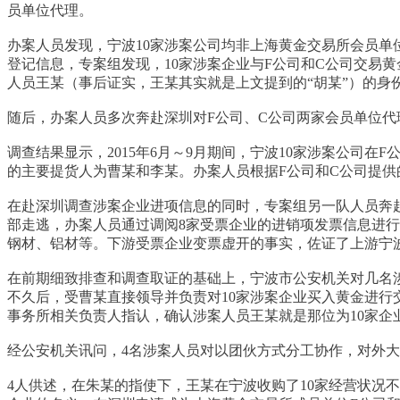
员单位代理。
办案人员发现，宁波10家涉案公司均非上海黄金交易所会员单
登记信息，专案组发现，10家涉案企业与F公司和C公司交易
人员王某（事后证实，王某其实就是上文提到的“胡某”）的身
随后，办案人员多次奔赴深圳对F公司、C公司两家会员单位代
调查结果显示，2015年6月～9月期间，宁波10家涉案公司在
的主要提货人为曹某和李某。办案人员根据F公司和C公司提
在赴深圳调查涉案企业进项信息的同时，专案组另一队人员奔
部走逃，办案人员通过调阅8家受票企业的进销项发票信息进
钢材、铝材等。下游受票企业变票虚开的事实，佐证了上游宁波
在前期细致排查和调查取证的基础上，宁波市公安机关对几名涉
不久后，受曹某直接领导并负责对10家涉案企业买入黄金进行
事务所相关负责人指认，确认涉案人员王某就是那位为10家企
经公安机关讯问，4名涉案人员对以团伙方式分工协作，对外
4人供述，在朱某的指使下，王某在宁波收购了10家经营状况