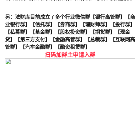
另：法财库目前成立了多个行业微信群【银行高管群】【商
业银行群】【信托群】【券商群】【理财师群】【投行群】
【私募群】【基金群】【股权投资群】【期货群】【现金
贷】【第三方支付】【金融高管群】【总裁群】【互联网高
管群】【汽车金融群】【融资租赁群】
扫码加群主申请入群