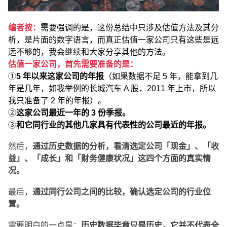
编者按：
需要强调的是，这份总结中只涉及估值方法及其分
析，是片面的数字语言，而真正估值一家公司只有这些是远
远不够的，我会继续和大家分享其他的方法。
估值一家公司，首先需要准备的是：
①
5 年以来这家公司的年报
（如果数据不足 5 年，能拿到几
年是几年，如我举例的长城汽车 A 股，2011 年上市，所以
我只准备了 2 年的年报）。
②
这家公司最近一年的 3 份季报。
③
和它同行业的其他几家具有代表性的公司最近的年报。
然后，
通过历史数据的分析，看清选定公司「现金」、「收
益」、「成长」和「财务健康状况」这四个方面的真实情
况。
最后，
通过同行公司之间的比较，确认选定公司的行业位
置。
需要明白的一点是：
历史数据毕竟只是历史，它并不代表全