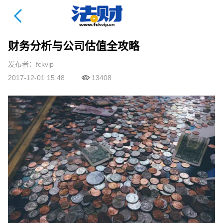
法财课详情页
财务分析与公司估值全攻略
发布者：fckvip
2017-12-01 15:48
13408