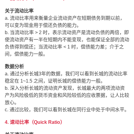
关于流动比率
a. 流动比率用来衡量企业流动资产在短期债务到期以前，
可以变为现金用于偿还负债的能力。
b. 当流动比率 > 2 时，表示流动资产是流动负债的两倍，即
使流动资产有一半在短期内不能变现，也能保证全部的流动
负债得到偿还；当流动比率 < 1 时，偿债能力差；介于之
间，偿债能力一般。
数据分析
a. 通过分析长城3年的数据，我们可以看到长城的流动比率
稳定在 1~1.5 之间，证明长城的偿债能力一般。
b. 深入分析长城的流动资产发现，长城最大的两项流动资
产为风险极低的货币资金和风险较低的应收票据，让人比较
放心。
c. 通过比较，我们可以看到长城在同行业中处于中间水平。
4. 速动比率（Quick Ratio）