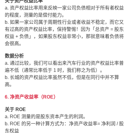
关于资产权益比率
a. 资产权益比率用来反映一家公司负债相对于所有者权益
的程度，测量的是偿付能力。
b. 如果一家公司属于周期性行业或者收益不稳定，而它又
有过高的资产权益比率，保持警惕！因为「总资产 = 股东
权益 + 负债」，如果股东权益非常小，那就意味着负债将
会很高。
数据分析
a. 通过比较，我们可以看出来汽车行业的资产权益比率普
遍不低（通常比率低于 1 时，我们称之为低）。
b. 长城的资产权益比率虽然不低，但是在同行中并不算
高。
6. 净资产收益率（ROE）
关于 ROE
a. ROE 测量的是股东资本产生的利润。
b. ROE 的另一种计算方式为：净资产收益率= 净利润 / 股
东权益