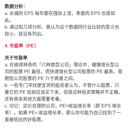
数据分析：
a. 长城的 EPS 每年都在强劲上涨，季度的 EPS 也是如
此。
b. 通过前几项分析，我认为这个数据同行业比较的意义也
较小，就没有列出。
4. 市盈率（PE）
关于市盈率
a. 在彼得林奇的「六种类型公司」理论中，缓慢增长型公
司的股票 PE 最低，而快速增长型公司股票的 PE 最高，周
期型公司股票的 PE 介于两者之间。
b. 一些专门寻找便宜货的投资者认为，不管什么股票，只
要它的 PE 低就应该买下来，但是这种投资策略并不正确，
还有很多其他方面需要考量。
c. 切记：定价合理的公司，PE≈收益增长率（即 EPS 增长
率）。如果 PE< 收益增长率，那么你可能为自己找到了一
直被低估的好股票。