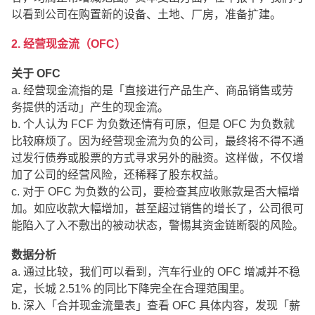
以看到公司在购置新的设备、土地、厂房，准备扩建。
2. 经营现金流（OFC）
关于 OFC
a. 经营现金流指的是「直接进行产品生产、商品销售或劳
务提供的活动」产生的现金流。
b. 个人认为 FCF 为负数还情有可原，但是 OFC 为负数就
比较麻烦了。因为经营现金流为负的公司，最终将不得不通
过发行债券或股票的方式寻求另外的融资。这样做，不仅增
加了公司的经营风险，还稀释了股东权益。
c. 对于 OFC 为负数的公司，要检查其应收账款是否大幅增
加。如应收款大幅增加，甚至超过销售的增长了，公司很可
能陷入了入不敷出的被动状态，警惕其资金链断裂的风险。
数据分析
a. 通过比较，我们可以看到，汽车行业的 OFC 增减并不稳
定，长城 2.51% 的同比下降完全在合理范围里。
b. 深入「合并现金流量表」查看 OFC 具体内容，发现「薪