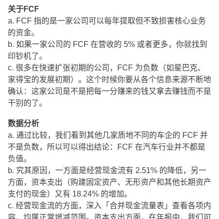
关于FCF
a. FCF 指的是一家公司可以每年提取但不致损害核心业务
的资金。
b. 如果一家公司的 FCF 在营收的 5% 或者更多，你就找到
印钞机了。
c. 很多在快速扩张初期的公司，FCF 为负数（如星巴克、
家得宝的发展初期）。这个时候你要从各个信息来源不断地
确认：这家公司是不是把每一分赚来的钱又拿去赚钱而不是
干别的了。
数据分析
a. 通过比较，我们看到其他几家质地不同的车企的 FCF 并
不是负数，所以可以得出结论：FCF 在汽车行业并不都是
负值。
b. 究其原因，一方面是经营现金流有 2.51% 的降低，另一
方面，资本支出（购建固定资产、无形资产和其他长期资产
支付的现金）又有 18.24% 的增加。
c. 经营现金流的方面，深入「合并现金流量表」查看各项内
容，均属正常增减范围。资本支出方面，在年报中，我们可