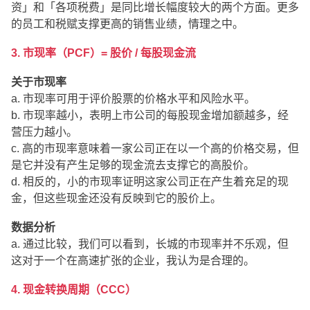
资」和「各项税费」是同比增长幅度较大的两个方面。更多
的员工和税赋支撑更高的销售业绩，情理之中。
3. 市现率（PCF）= 股价 / 每股现金流
关于市现率
a. 市现率可用于评价股票的价格水平和风险水平。
b. 市现率越小，表明上市公司的每股现金增加额越多，经
营压力越小。
c. 高的市现率意味着一家公司正在以一个高的价格交易，但
是它并没有产生足够的现金流去支撑它的高股价。
d. 相反的，小的市现率证明这家公司正在产生着充足的现
金，但这些现金还没有反映到它的股价上。
数据分析
a. 通过比较，我们可以看到，长城的市现率并不乐观，但
这对于一个在高速扩张的企业，我认为是合理的。
4. 现金转换周期（CCC）