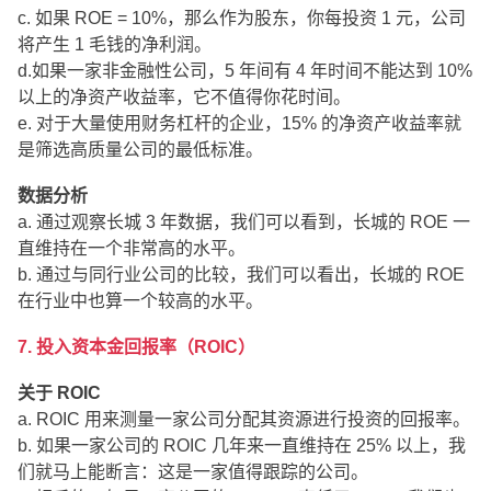
c. 如果 ROE = 10%，那么作为股东，你每投资 1 元，公司
将产生 1 毛钱的净利润。
d.如果一家非金融性公司，5 年间有 4 年时间不能达到 10%
以上的净资产收益率，它不值得你花时间。
e. 对于大量使用财务杠杆的企业，15% 的净资产收益率就
是筛选高质量公司的最低标准。
数据分析
a. 通过观察长城 3 年数据，我们可以看到，长城的 ROE 一
直维持在一个非常高的水平。
b. 通过与同行业公司的比较，我们可以看出，长城的 ROE
在行业中也算一个较高的水平。
7. 投入资本金回报率（ROIC）
关于 ROIC
a. ROIC 用来测量一家公司分配其资源进行投资的回报率。
b. 如果一家公司的 ROIC 几年来一直维持在 25% 以上，我
们就马上能断言：这是一家值得跟踪的公司。