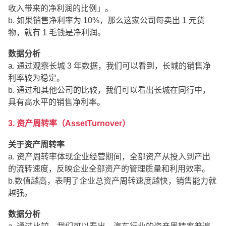
收入带来的净利润的比例」。
b. 如果销售净利率为 10%，那么这家公司每卖出 1 元货
物，就有 1 毛钱是净利润。
数据分析
a. 通过观察长城 3 年数据，我们可以看到，长城的销售净
利率较为稳定。
b. 通过和其他公司的比较，我们可以看出长城在同行中，
具有高水平的销售净利率。
3. 资产周转率（AssetTurnover）
关于资产周转率
a. 资产周转率体现企业经营期间，全部资产从投入到产出
的流转速度，反映企业全部资产的管理质量和利用效率。
b.数值越高，表明了企业总资产周转速度越快，销售能力就
越强。
数据分析