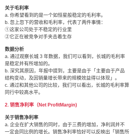
关于毛利率
a. 你希望看到的是一个如恒星般稳定的毛利率。
b. 忽上忽下的营收和毛利率，代表了两件事情：
①这家公司处于不稳定的行业里
②它正在被竞争对手夹击着生存
数据分析
a. 通过观察长城 3 年数据，我们可以看到，长城的毛利率
是稳定并有所增加的。
b. 深究其原因，年报中提到，主要是由于「主要由于产品
结构变动，及因销量增长带来的规模效益得以体现」。
c. 通过和其他公司的比较，我们可以看出，长城的毛利率算
同行中较高水平。
2. 销售净利率（Net ProfitMargin)
关于销售净利率
a. 企业在扩大销售的同时，由于三费的增加，净利润并不
一定会同比例的增长。销售净利率恰好可以反映出「销售所