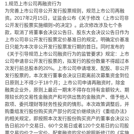
1.规范上市公司再融资行为
为完善上市公司非公开发行股票规则，规范上市公司再融
资。2017年2月15日，证监会公布《关于修改〈上市公司非
公开发行股票实施细则>的决定》。此次修改涉及七个条
款，取消了将董事会决议公告日、股东大会决议公告日作为
上市公司非公开发行股票定价基准日的规定，明确定价基准
日只能为本次非公开发行股票发行期的首日。同时发布的
《关于引导规范上市公司融资行为的监管要求》规定：上市
公司申请非公开发行股票的，拟发行的股份数量不得超过本
次发行前总股本的20%。上市公司申请增发、配股、非公开
发行股票的，本次发行董事会决议日距离前次募集资金到位
日原则上不得少于18个月；上市公司申请再融资时，除金
融类企业外，原则上最近一期末不得存在持有金额较大、期
限较长的交易性金融资产和可供出售的金融资产、借予他人
款项、委托理财等财务性投资的情形。本次政策调整后，并
购重组发行股份购买资产部分的定价继续执行《重组办法》
的相关规定，即按照本次发行股份购买资产的董事会决议公
告日前20个交易日、60个交易日或者120个交易日的公司股
票交易均价之一定价。配套融资的定价按照新修订的《实施