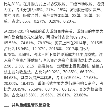
比达81%。在并购方式上以协议收购、二级市场收购、增资
为主，占比分别为48%、27%、15%；发行股份购买资产、
要约收购、吸收合并、资产置换315单、22单、16单、16
单，占比3.85%、0.27%、0.20%、0.20%。
从2014-2017年完成的重大重组事件来看，重组目的主要为
横向整合和多元化战略，两项合计占比为69.70%、
65.53%、74.81%、78.97%；买壳上市在2014年、2015年
占比为18.94%、12.97%，2016年、2017年占比为
8.78%、3.59%，占比不断下降并逐渐成为非主流模式。注
入资产净资产评估值与注入资产净资产账面值之比为2.65、
2.58、2.30、2.15，高溢价在一定程度上得到遏制。估值方
法主要为收益法，占比为69.92%、70.85%、66.79%、
64.68%，其次为资产基础法，占比为15.04%、17.63%、
20.00%、18.41%。重组形式主要为发行股份购买资产，占
比为80.45%、75.59%、63.40%、66.17%，其次为协议收
购，占比为13.53%、19.66%、29.81%、23.88%。
二、并购重组监管政策变化