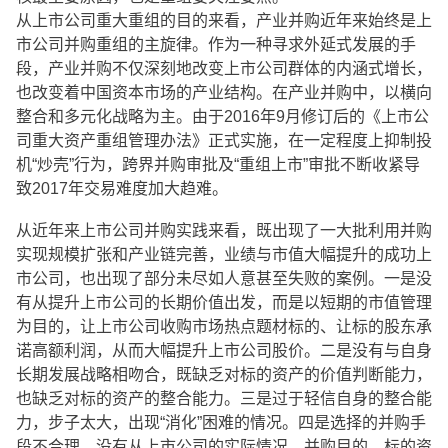
从上市公司重大重组的目的来看，产业并购近年来始终是上
市公司并购重组的主旋律。作为一种寻求外延式发展的手
段，产业并购不仅深刻地改变上市公司群体的内涵式增长，
也改变着中国资本市场的产业结构。在产业并购中，以横向
整合和多元化战略为主。由于2016年9月修订后的《上市公
司重大资产重组管理办法》正式实施，在一定程度上抑制投
机“炒壳”行为，跨界并购审批及“重组上市”审批不断收紧导
致2017年交易难度加大趋难。
从近年来上市公司并购实践来看，既出现了一大批利用并购
实现规模扩张和产业链完善，业绩与市值大幅提升的成功上
市公司，也出现了部分未尽如人意甚至失败的案例。一是没
有从提升上市公司的长期价值出发，而是以短期的市值管理
为目的，让上市公司收购市场热点题材标的、让标的股东承
诺高额利润，从而大幅提升上市公司股价。二是没有与自身
长期发展战略相吻合，既缺乏对标的资产的价值判断能力，
也缺乏对标的资产的整合能力。三是过于轻信自身的整合能
力，步子太大，出现“消化”困难的情况。四是选择的并购手
段不合理，没有从上市公司的实际情况、并购目的、标的资