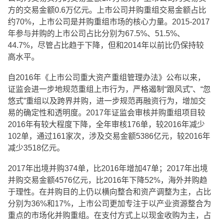
方的交易金额0.6万亿元。上市公司并购重组交易金额占比
约70%，上市公司是并购重组市场的核心力量。2015-2017
年参与并购的上市公司占比分别为67.5%、51.5%、
44.7%，尽管占比趋于下降，但和2014年以前比仍保持较
高水平。
自2016年《上市公司重大资产重组管理办法》公布以来，
证监会进一步地规范重组上市行为，严格遏制“跟风式”、“忽
悠式”重组以及跨界并购，进一步规范再融资行为，增加交
易的确定性和透明度。2017年证监会审核并购重组项目较
2016年有较大程度下降，全年审核176单，较2016年减少
102单，通过161家次，涉及交易金额5386亿元，较2016年
减少3518亿元。
2017年出境并购374单，比2016年增加47单；2017年出境
并购交易金额4576亿元，比2016年下降52%，海外并购趋
于理性。在并购目的上仍以横向整合和资产调整为主，占比
分别为36%和17%，上市公司更加专注于以产业资源整合为
重点的市场化并购重组。在支付方式上以现金收购为主，占