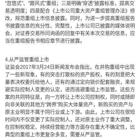
“忽悠式”、“跟风式”重组；三是明确“穿透”披露标准，提高交
易透明度；四是配合《上市公司重大资产重组管理办法》修
改，规范重组上市信息披露。同时，为进一步提高重组报告
书披露信息的充分性、完整性，上市公司已披露的媒体说明
会、对证券交易所问询函的回复中有关本次交易的信息，应
当在重组报告书相应章节进行披露。
4.从严监管重组上市
证监会2017年3月24日新闻发布会指出，在并购重组中出现
了一些新现象，有的突击打散标的资产股权，有的刻意把大
量表决权委托给他人，还有的通过定向锁价配套融资，来规
避实际控制人变更的认定，进而逃避重组上市监管。这些方
案的共同特征是，向一方转让上市公司控制权，同时或随即
向非关联的其他方“跨界”购买大体量资产，新购买的资产与
原主业明显不属于同行业或上下游。由此，上市公司在很短
时间内不仅变更了实际控制人，还对原主业作了重大调整，
在控制权稳定、持续经营能力等方面存在重大不确定性，比
典型的重组上市更复杂多变，需要从严监管。