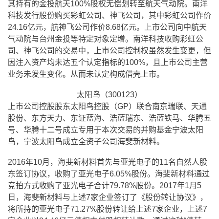
其持有的金投航天100%股权无偿划转至航天气动院。南洋
科技发行股份购买彩虹公司、神飞公司，其中彩虹公司作价
24.16亿元，航神飞公司作价8.68亿元。上市公司向中航天
气动院与台州金投等特定对象定增。南洋科技收购彩虹公
司、神飞公司的交易中，上市公司控制权虽然发生变更，但
因注入资产均未达五个认定指标的100%，且上市公司主营
业务未发生变化。从而未认定构成借壳上市。
太阳鸟（300123）
上市公司控股股东太阳鸟控股（GP）联合南京瑞联、天通
股份、东方天力、东证蓝海、浩蓝瑞东、浩蓝铁马、华腾五
号、华腾十二号成立专用于本次交易的并购基金宁波太阳
鸟，宁波太阳鸟成立全资子公司海斐新材料。
2016年10月，海斐新材料首先与亚光电子的11名自然人股
东签订协议，收购了亚光电子6.05%股份。海斐新材料通过
竞拍方式收购了亚光电子合计79.78%股份。2017年1月5
日，海斐新材料与上述7家企业签订了《股份转让协议》，
将所持的亚光电子71.27%股份转让给上述7家企业，上述7