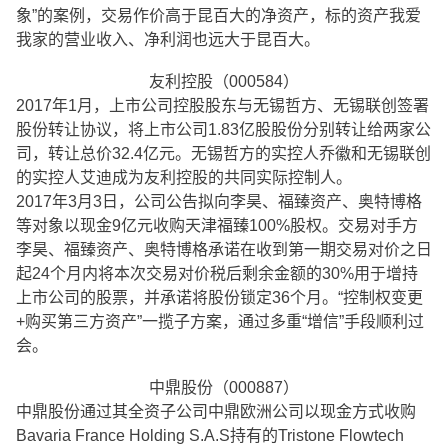
象”的案例，交易作价高于昆百大的净资产，标的资产我爱
我家的营业收入、净利润也远大于昆百大。
友利控股（000584）
2017年1月，上市公司控股股东与无锡哲方、无锡联创签署
股份转让协议，将上市公司1.83亿股股份分别转让给两家公
司，转让总价32.4亿元。无锡哲方的实控人乔徽和无锡联创
的实控人艾迪成为友利控股的共同实际控制人。
2017年3月3日，公司公告拟向李昊、福臻资产、奥特博格
等对象以现金9亿元收购天津福臻100%股权。交易对手方
李昊、福臻资产、奥特博格承诺在收到第一期交易对价之日
起24个月内将本次交易对价税后剩余金额的30%用于增持
上市公司的股票，并承诺将股份锁定36个月。“控制权变更
+购买第三方资产”一揽子方案，通过多重“增信”手段顺利过
会。
中鼎股份（000887）
中鼎股份通过其全资子公司中鼎欧洲公司以现金方式收购
Bavaria France Holding S.A.S持有的Tristone Flowtech