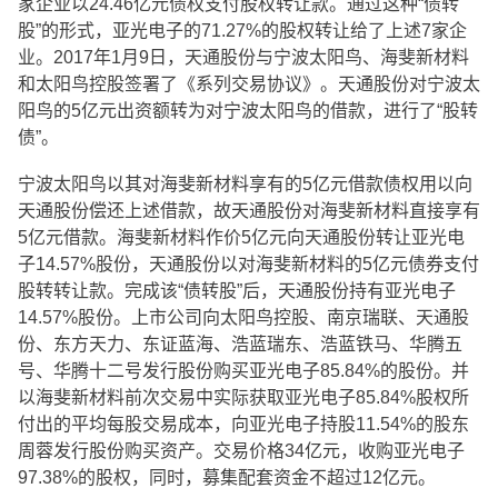
家企业以24.46亿元债权支付股权转让款。通过这种“债转
股”的形式，亚光电子的71.27%的股权转让给了上述7家企
业。2017年1月9日，天通股份与宁波太阳鸟、海斐新材料
和太阳鸟控股签署了《系列交易协议》。天通股份对宁波太
阳鸟的5亿元出资额转为对宁波太阳鸟的借款，进行了“股转
债”。
宁波太阳鸟以其对海斐新材料享有的5亿元借款债权用以向
天通股份偿还上述借款，故天通股份对海斐新材料直接享有
5亿元借款。海斐新材料作价5亿元向天通股份转让亚光电
子14.57%股份，天通股份以对海斐新材料的5亿元债券支付
股转转让款。完成该“债转股”后，天通股份持有亚光电子
14.57%股份。上市公司向太阳鸟控股、南京瑞联、天通股
份、东方天力、东证蓝海、浩蓝瑞东、浩蓝铁马、华腾五
号、华腾十二号发行股份购买亚光电子85.84%的股份。并
以海斐新材料前次交易中实际获取亚光电子85.84%股权所
付出的平均每股交易成本，向亚光电子持股11.54%的股东
周蓉发行股份购买资产。交易价格34亿元，收购亚光电子
97.38%的股权，同时，募集配套资金不超过12亿元。