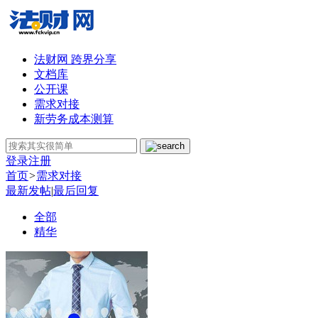
法财网 跨界分享
文档库
公开课
需求对接
新劳务成本测算
登录
注册
首页
>
需求对接
最新发帖
|
最后回复
全部
精华